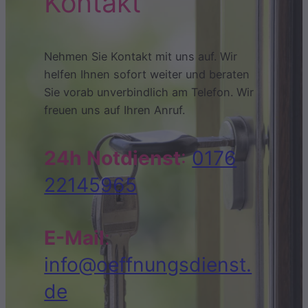
Kontakt
Nehmen Sie Kontakt mit uns auf. Wir
helfen Ihnen sofort weiter und beraten
Sie vorab unverbindlich am Telefon. Wir
freuen uns auf Ihren Anruf.
24h Notdienst
:
0176
22145965
E-Mail
:
info@oeffnungsdienst.
de